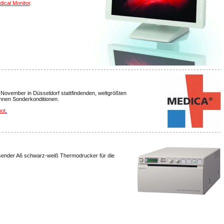
ical Monitor
.
 November in Düsseldorf stattfindenden, weltgrößten
hnen Sonderkonditionen.
ot
.
sender A6 schwarz-weiß Thermodrucker für die