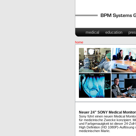
medical
education
pres
home
Neuer 24" SONY Medical Monitor
Sony führt einen neuen Medical Monito
für medizinische Zwecke konzipiert. Mi
und Farbgenauigkeit ist dieser 24-Zoll-
High Definition (HD 1080P)-Auflösung v
medizinischen Markt.