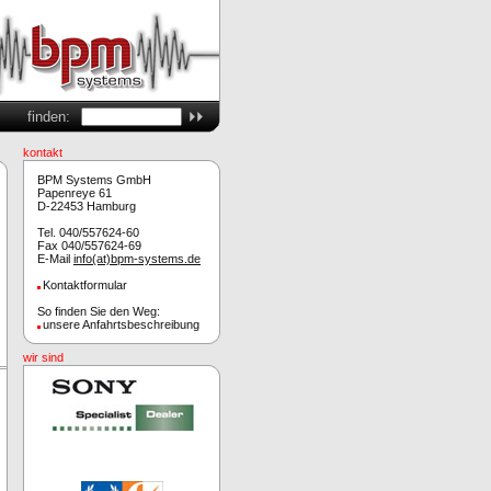
finden:
kontakt
BPM Systems GmbH
Papenreye 61
D-22453 Hamburg
Tel. 040/557624-60
Fax 040/557624-69
E-Mail
info(at)bpm-systems.de
Kontaktformular
So finden Sie den Weg:
unsere Anfahrtsbeschreibung
wir sind