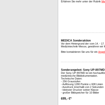
Erfahren Sie mehr unter der Rubrik
Med
MEDICA Sonderaktion
Vor dem Hintergrund der vom 14. - 17.
Medizintechnik-Messe, gewähren wir I
Bitte kontaktieren Sie uns für ein
Angeb
Sonderangebot: Sony UP-897MD
Der Sony UP-897MD ist ein hochauflö
medizinische Bilddokumentation.
Technische Daten:
- 256 Graustufen
- Auflösung 1280 Punkte x 608 Linien
- Ausdruck innerhalb von 2 Sekunden
- kleinster Drucker seiner Klasse
- großer Bildspeicher für 10 Bilder
699,- €*