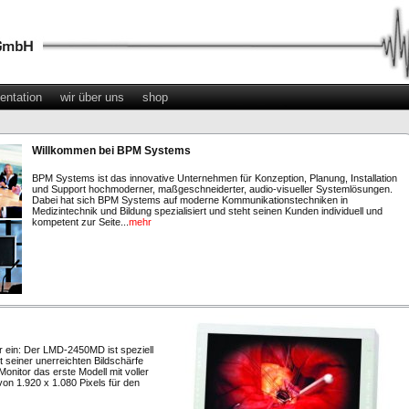
entation
wir über uns
shop
Willkommen bei BPM Systems
BPM Systems ist das innovative Unternehmen für Konzeption, Planung, Installation
und Support hochmoderner, maßgeschneiderter, audio-visueller Systemlösungen.
Dabei hat sich BPM Systems auf moderne Kommunikationstechniken in
Medizintechnik und Bildung spezialisiert und steht seinen Kunden individuell und
kompetent zur Seite...
mehr
r ein: Der LMD-2450MD ist speziell
t seiner unerreichten Bildschärfe
Monitor das erste Modell mit voller
on 1.920 x 1.080 Pixels für den